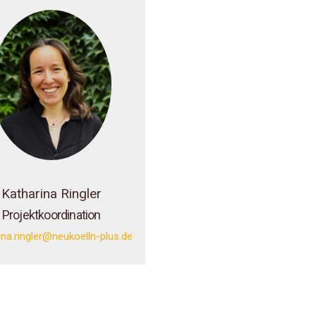
Katharina Ringler
Projektkoordination
ina.ringler@neukoelln-plus.de