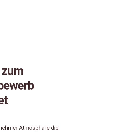
g zum
bewerb
et
genehmer Atmosphäre die