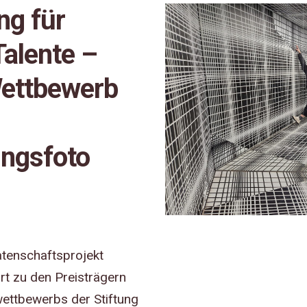
ng für
Talente –
Wettbewerb
ungsfoto
tenschaftsprojekt
rt zu den Preisträgern
ettbewerbs der Stiftung