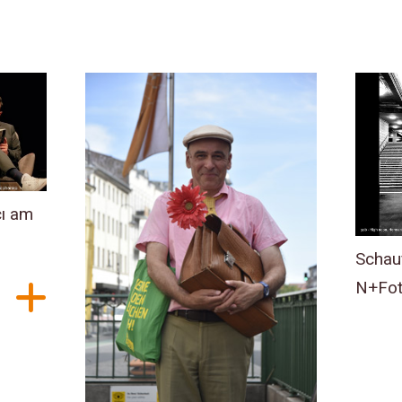
cı am
Schau
N+Fot