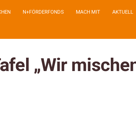
CHEN
N+FÖRDERFONDS
MACH MIT
AKTUELL
afel „Wir mische