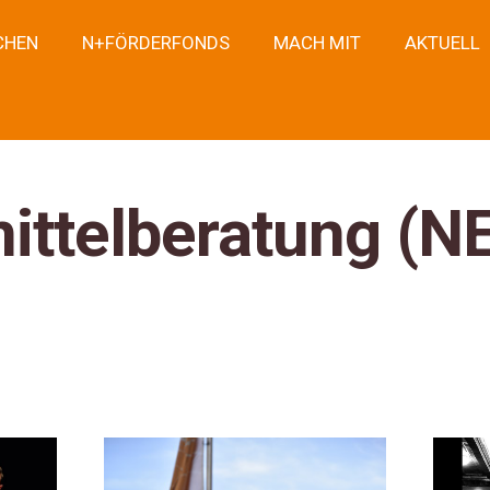
CHEN
N+FÖRDERFONDS
MACH MIT
AKTUELL
ittelberatung (N